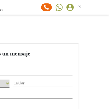
ES
TO
s un mensaje